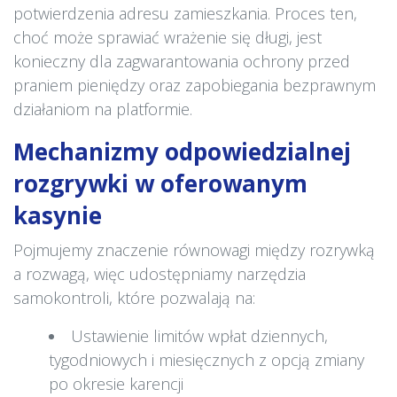
potwierdzenia adresu zamieszkania. Proces ten,
choć może sprawiać wrażenie się długi, jest
konieczny dla zagwarantowania ochrony przed
praniem pieniędzy oraz zapobiegania bezprawnym
działaniom na platformie.
Mechanizmy odpowiedzialnej
rozgrywki w oferowanym
kasynie
Pojmujemy znaczenie równowagi między rozrywką
a rozwagą, więc udostępniamy narzędzia
samokontroli, które pozwalają na:
Ustawienie limitów wpłat dziennych,
tygodniowych i miesięcznych z opcją zmiany
po okresie karencji