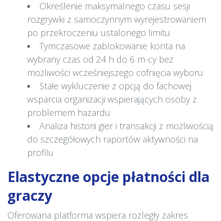
Określenie maksymalnego czasu sesji
rozgrywki z samoczynnym wyrejestrowaniem
po przekroczeniu ustalonego limitu
Tymczasowe zablokowanie konta na
wybrany czas od 24 h do 6 m-cy bez
możliwości wcześniejszego cofnięcia wyboru
Stałe wykluczenie z opcją do fachowej
wsparcia organizacji wspierających osoby z
problemem hazardu
Analiza historii gier i transakcji z możliwością
do szczegółowych raportów aktywności na
profilu
Elastyczne opcje płatności dla
graczy
Oferowana platforma wspiera rozległy zakres