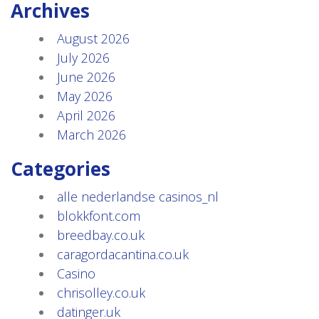
Archives
August 2026
July 2026
June 2026
May 2026
April 2026
March 2026
Categories
alle nederlandse casinos_nl
blokkfont.com
breedbay.co.uk
caragordacantina.co.uk
Casino
chrisolley.co.uk
datinger.uk