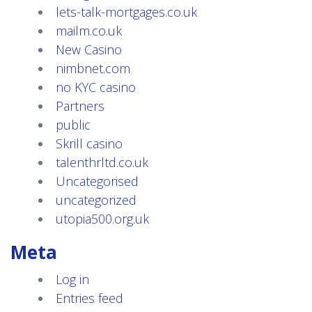
lets-talk-mortgages.co.uk
mailm.co.uk
New Casino
nimbnet.com
no KYC casino
Partners
public
Skrill casino
talenthrltd.co.uk
Uncategorised
uncategorized
utopia500.org.uk
Meta
Log in
Entries feed