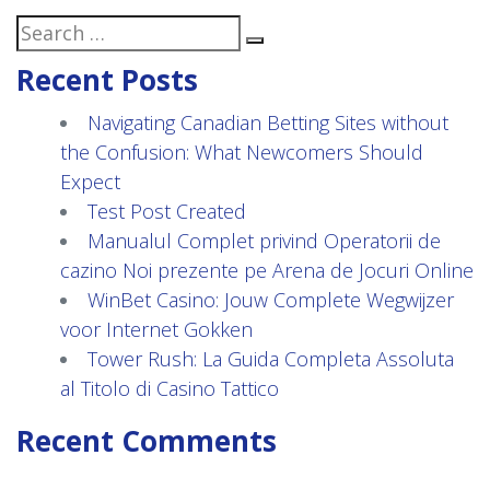
Search
Search
for:
Recent Posts
Navigating Canadian Betting Sites without
the Confusion: What Newcomers Should
Expect
Test Post Created
Manualul Complet privind Operatorii de
cazino Noi prezente pe Arena de Jocuri Online
WinBet Casino: Jouw Complete Wegwijzer
voor Internet Gokken
Tower Rush: La Guida Completa Assoluta
al Titolo di Casino Tattico
Recent Comments