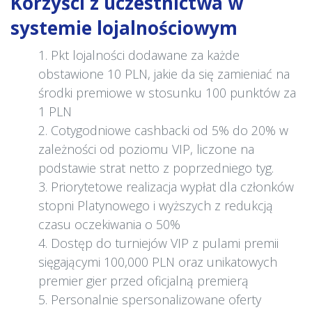
Korzyści z uczestnictwa w
systemie lojalnościowym
Pkt lojalności dodawane za każde
obstawione 10 PLN, jakie da się zamieniać na
środki premiowe w stosunku 100 punktów za
1 PLN
Cotygodniowe cashbacki od 5% do 20% w
zależności od poziomu VIP, liczone na
podstawie strat netto z poprzedniego tyg.
Priorytetowe realizacja wypłat dla członków
stopni Platynowego i wyższych z redukcją
czasu oczekiwania o 50%
Dostęp do turniejów VIP z pulami premii
sięgającymi 100,000 PLN oraz unikatowych
premier gier przed oficjalną premierą
Personalnie spersonalizowane oferty