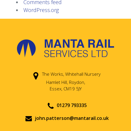
Comments feed
WordPress.org
The Works, Whitehall Nursery
Hamlet Hill, Roydon,
Essex, CM19 5JY
01279 793335
john.patterson@mantarail.co.uk