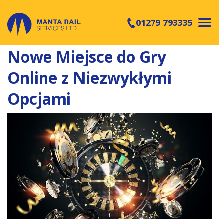
Blog
01279 793335
Bassbet – Twoje własne
Nowe Miejsce do Gry
Online z Niezwykłymi
Opcjami