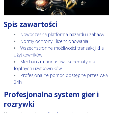
Spis zawartości
Nowoczesna platforma hazardu i zabawy
Normy ochrony i licencjonowania
Wszechstronne możliwości transakcji dla
użytkowników
Mechanizm bonusów i schematy dla
lojalnych użytkowników
Profesjonalne pomoc dostępne przez całą
24h
Profesjonalna system gier i
rozrywki