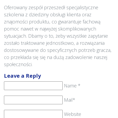
Oferowany zespół przeszedł specjalistyczne
szkolenia z dziedziny obsługi klienta oraz
znajomości produktu, co gwarantuje fachową
pomoc nawet w najwyżej skomplikowanych
sytuacjach. Dbamy o to, żeby wszystkie zapytanie
zostało traktowane jednostkowo, a rozwiązania
dostosowywane do specyficznych potrzeb gracza,
co przekłada się się na dużą zadowolenie naszej
społeczności.
Leave a Reply
Name *
Mail*
Website