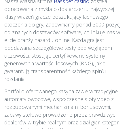
Nasza własna strona
Bassbet casino
została
opracowana z myślą o dostarczeniu najwyższej
klasy wrażeń gracze poszukujący fachowego
otoczenia do gry. Zapewniamy ponad 3000 pozycji
od znanych dostawców software, co lokuje nas w
elicie branży hazardu online. Każda gra jest
poddawana szczegółowe testy pod względem
uczciwości, stosując certyfikowane systemy
generowania wartości losowych (RNG), jakie
gwarantują transparentność każdego spin’u i
rozdania.
Portfolio oferowanego kasyna zawiera tradycyjne
automaty owocowe, współczesne sloty video z
rozbudowanymi mechanizmami bonusowymi,
zabawy stołowe prowadzone przez prawdziwych
dealerów w trybie realnym oraz dział gier kategorii