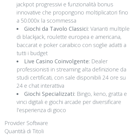
jackpot progressivi e funzionalità bonus
innovative che propongono moltiplicatori fino
a 50.000x la scommessa
Giochi da Tavolo Classici:
Varianti multiple
di blackjack, roulette europea e americana,
baccarat e poker caraibico con soglie adatti a
tutti i budget
Live Casino Coinvolgente:
Dealer
professionisti in streaming alta definizione da
studi certificati, con sale disponibili 24 ore su
24 e chat interattiva
Giochi Specializzati:
Bingo, keno, gratta e
vinci digitali e giochi arcade per diversificare
l’esperienza di gioco
Provider Software
Quantità di Titoli