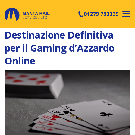
Blog
01279 793335
BetRepublic: La Tua
Destinazione Definitiva
per il Gaming d’Azzardo
Online