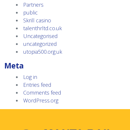
Partners
public
Skrill casino
talenthrltd.co.uk
Uncategorised
uncategorized
utopia500.org.uk
Meta
Log in
Entries feed
Comments feed
WordPress.org