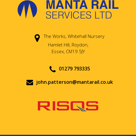
The Works, Whitehall Nursery
Hamlet Hill, Roydon,
Essex, CM19 5JY
01279 793335
john.patterson@mantarail.co.uk