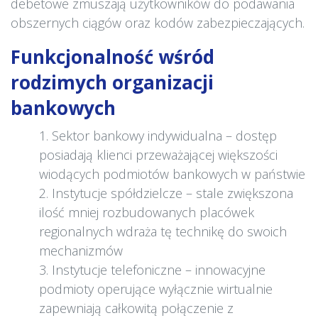
debetowe zmuszają użytkowników do podawania
obszernych ciągów oraz kodów zabezpieczających.
Funkcjonalność wśród
rodzimych organizacji
bankowych
Sektor bankowy indywidualna – dostęp
posiadają klienci przeważającej większości
wiodących podmiotów bankowych w państwie
Instytucje spółdzielcze – stale zwiększona
ilość mniej rozbudowanych placówek
regionalnych wdraża tę technikę do swoich
mechanizmów
Instytucje telefoniczne – innowacyjne
podmioty operujące wyłącznie wirtualnie
zapewniają całkowitą połączenie z