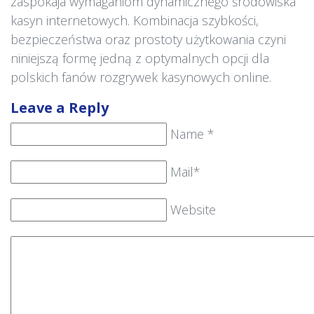
zaspokaja wymaganiom dynamicznego środowiska
kasyn internetowych. Kombinacja szybkości,
bezpieczeństwa oraz prostoty użytkowania czyni
niniejszą formę jedną z optymalnych opcji dla
polskich fanów rozgrywek kasynowych online.
Leave a Reply
Name *
Mail*
Website