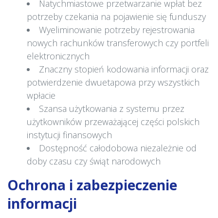
Natychmiastowe przetwarzanie wpłat bez
potrzeby czekania na pojawienie się funduszy
Wyeliminowanie potrzeby rejestrowania
nowych rachunków transferowych czy portfeli
elektronicznych
Znaczny stopień kodowania informacji oraz
potwierdzenie dwuetapowa przy wszystkich
wpłacie
Szansa użytkowania z systemu przez
użytkowników przeważającej części polskich
instytucji finansowych
Dostępność całodobowa niezależnie od
doby czasu czy świąt narodowych
Ochrona i zabezpieczenie
informacji