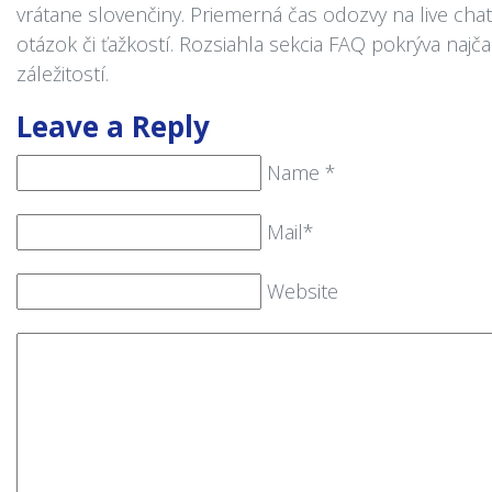
vrátane slovenčiny. Priemerná čas odozvy na live chat
otázok či ťažkostí. Rozsiahla sekcia FAQ pokrýva najčas
záležitostí.
Leave a Reply
Name *
Mail*
Website