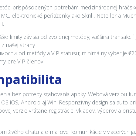
metód prispôsobených potrebám medzinárodnej hráčske
MC, elektronické peňaženky ako Skrill, Neteller a Much
H.
e limity závisia od zvolenej metódy; väčšina transakcií 
z našej strany
имости od metódy a VIP statusu; minimálny výber je €
my pre VIP členov
patibilita
denia bez potreby sťahovania appky. Webová verziou fu
 OS iOS, Android aj Win. Responzívny design sa auto pr
vej verzie vrátane registrácie, vkladov, výberov a príst
vom živého chatu a e-mailovej komunikácie v viacerých j