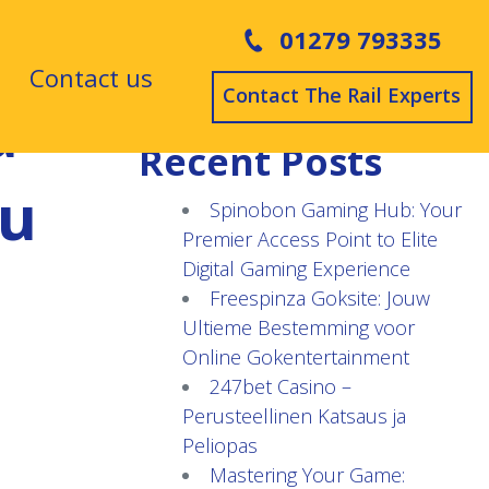
01279 793335
Contact us
Contact The Rail Experts
a
Search
Search
for:
Recent Posts
ou
Spinobon Gaming Hub: Your
Premier Access Point to Elite
Digital Gaming Experience
Freespinza Goksite: Jouw
Ultieme Bestemming voor
Online Gokentertainment
247bet Casino –
Perusteellinen Katsaus ja
Peliopas
Mastering Your Game: