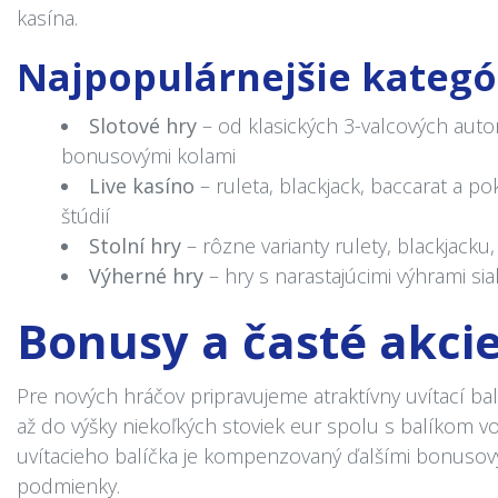
kasína.
Najpopulárnejšie kategó
Slotové hry
– od klasických 3-valcových auto
bonusovými kolami
Live kasíno
– ruleta, blackjack, baccarat a p
štúdií
Stolní hry
– rôzne varianty rulety, blackjacku
Výherné hry
– hry s narastajúcimi výhrami si
Bonusy a časté akci
Pre nových hráčov pripravujeme atraktívny uvítací ba
až do výšky niekoľkých stoviek eur spolu s balíkom v
uvítacieho balíčka je kompenzovaný ďalšími bonusov
podmienky.