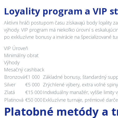
Loyality program a VIP s
Aktívni hráči postupom času získavajú body lojality 
výhody. VIP program má niekoľko úrovní s eskalujúci
po exkluzívne bonusy a invirácie na špecializované tur
VIP Úroveň
Minimálny obrat
Výhody
Mesačný cashback
Bronzová
€1 000
Základné bonusy, štandardný sup
Silver
€5 000
Zrýchlené výbery, extra voľné spiny
Zlatá
€15 000
Individuálny manažér, vyššie limity 
Platinová
€50 000
Exkluzívne turnaje, prémiové darč
Platobné metódy a t