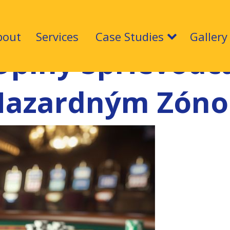
bout
Services
Case Studies
Gallery
Úplný Sprievodc
Hazardným Zón