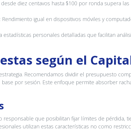
 desde diez centavos hasta $100 por ronda supera las 
:
Rendimiento igual en dispositivos móviles y computad
a estadísticas personales detalladas que facilitan anális
estas según el Capita
da estrategia. Recomendamos dividir el presupuesto com
s base por sesión. Este enfoque permite absorber racha
s
esponsable que posibilitan fijar límites de pérdida, 
sionales utilizan estas características no como restricc