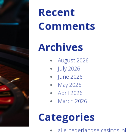
Recent
Comments
Archives
August 2026
July 2026
June 2026
May 2026
April 2026
March 2026
Categories
alle nederlandse casinos_nl