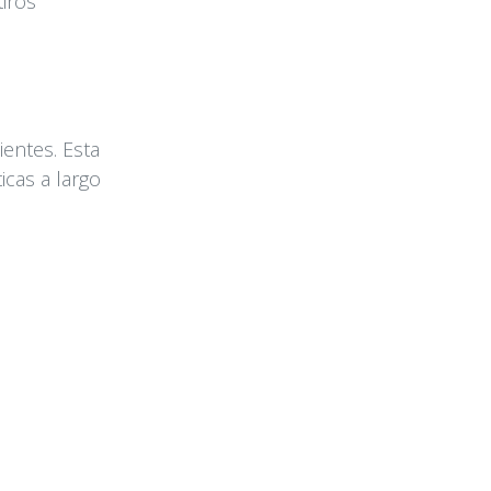
iros
ientes. Esta
icas a largo