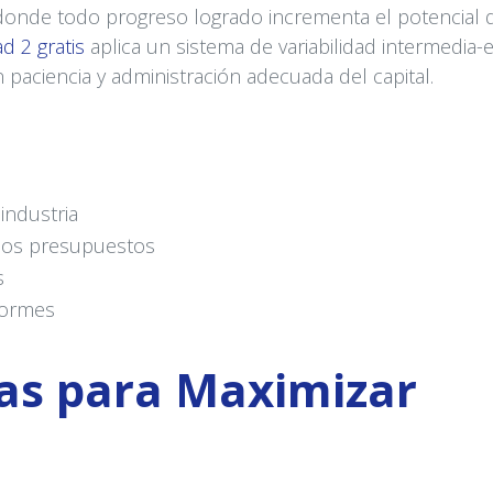
 donde todo progreso logrado incrementa el potencial d
d 2 gratis
aplica un sistema de variabilidad intermedia-e
 paciencia y administración adecuada del capital.
industria
 los presupuestos
s
normes
as para Maximizar