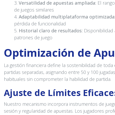
Versatilidad de apuestas ampliada:
El rango
de juegos similares
Adaptabilidad multiplataforma optimizada
pérdida de funcionalidad
Historial claro de resultados:
Disponibilidad 
patrones de juego
Optimización de Apu
La gestión financiera define la sostenibilidad de to
partidas separadas, asignando entre 50 y 100 jugada
habituales sin comprometer la habilidad de partida.
Ajuste de Límites Eficace
Nuestro mecanismo incorpora instrumentos de juego r
sesión y regularidad de apuestas. Los jugadores profe