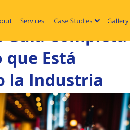
bout
Services
Case Studies
Gallery
: Guía Completa
o que Está
 la Industria