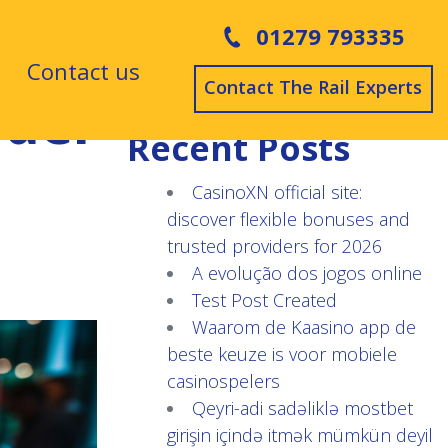
01279 793335
Contact us
Contact The Rail Experts
 del
Search
Search
for:
Recent Posts
CasinoXN official site:
discover flexible bonuses and
trusted providers for 2026
A evolução dos jogos online
Test Post Created
Waarom de Kaasino app de
beste keuze is voor mobiele
casinospelers
Qeyri-adi sadəliklə mostbet
girişin içində itmək mümkün deyil