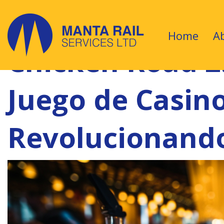
Blog
Home
A
Chicken Road 2
Juego de Casin
Revolucionando