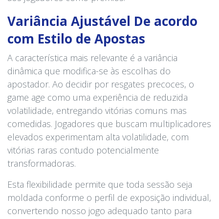
Variância Ajustável De acordo
com Estilo de Apostas
A característica mais relevante é a variância
dinâmica que modifica-se às escolhas do
apostador. Ao decidir por resgates precoces, o
game age como uma experiência de reduzida
volatilidade, entregando vitórias comuns mas
comedidas. Jogadores que buscam multiplicadores
elevados experimentam alta volatilidade, com
vitórias raras contudo potencialmente
transformadoras.
Esta flexibilidade permite que toda sessão seja
moldada conforme o perfil de exposição individual,
convertendo nosso jogo adequado tanto para