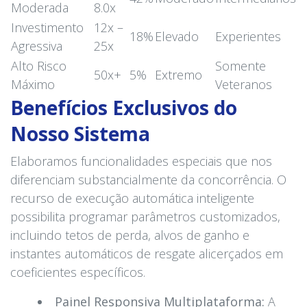
Moderada
8.0x
Investimento
12x –
18%
Elevado
Experientes
Agressiva
25x
Alto Risco
Somente
50x+
5%
Extremo
Máximo
Veteranos
Benefícios Exclusivos do
Nosso Sistema
Elaboramos funcionalidades especiais que nos
diferenciam substancialmente da concorrência. O
recurso de execução automática inteligente
possibilita programar parâmetros customizados,
incluindo tetos de perda, alvos de ganho e
instantes automáticos de resgate alicerçados em
coeficientes específicos.
Painel Responsiva Multiplataforma:
A