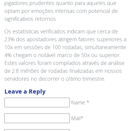
jogadores prudentes quanto para aqueles que
optam por emoções intensas com potencial de
significativos retornos.
Os estatísticas verificados indicam que cerca de
23% dos apostadores atingem fatores superiores a
10x em sessões de 100 rodadas, simultaneamente
4% chegam o notável marco de 50x ou superior.
Estes valores foram compilados através de análise
de 2.8 milhões de rodadas finalizadas em nossos
servidores no decorrer o último trimestre.
Leave a Reply
Name *
Mail*