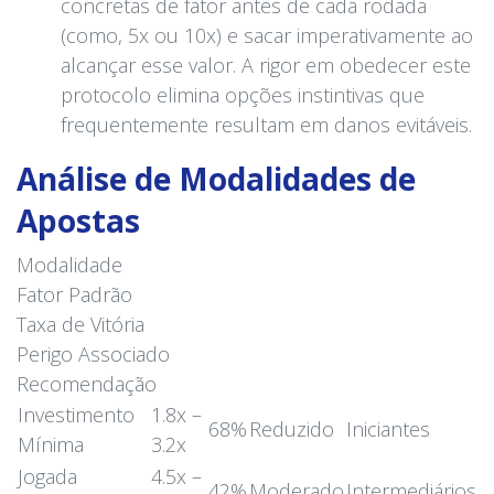
concretas de fator antes de cada rodada
(como, 5x ou 10x) e sacar imperativamente ao
alcançar esse valor. A rigor em obedecer este
protocolo elimina opções instintivas que
frequentemente resultam em danos evitáveis.
Análise de Modalidades de
Apostas
Modalidade
Fator Padrão
Taxa de Vitória
Perigo Associado
Recomendação
Investimento
1.8x –
68%
Reduzido
Iniciantes
Mínima
3.2x
Jogada
4.5x –
42%
Moderado
Intermediários