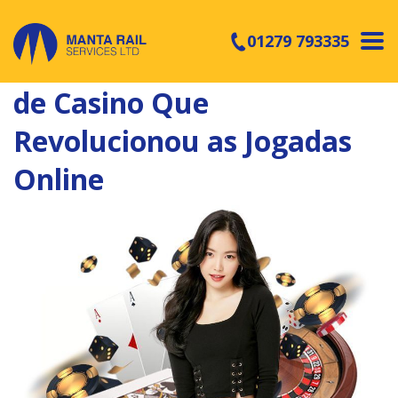
Blog
01279 793335
Chicken Road: Um Game
de Casino Que
Revolucionou as Jogadas
Online