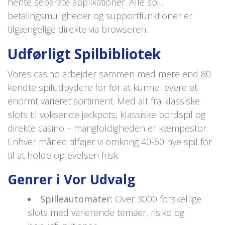
hente separate applikationer. Alle spil,
betalingsmuligheder og supportfunktioner er
tilgængelige direkte via browseren.
Udførligt Spilbibliotek
Vores casino arbejder sammen med mere end 80
kendte spiludbydere for for at kunne levere et
enormt varieret sortiment. Med alt fra klassiske
slots til voksende jackpots, klassiske bordspil og
direkte casino – mangfoldigheden er kæmpestor.
Enhver måned tilføjer vi omkring 40-60 nye spil for
til at holde oplevelsen frisk.
Genrer i Vor Udvalg
Spilleautomater:
Over 3000 forskellige
slots med varierende temaer, risiko og