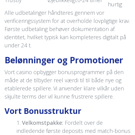
Trustly
Øjeblikkeligt
0-24 timer
hurtig
Alle udbetalinger håndteres gennem vor
verificeringssystem for at overholde lovpligtige krav.
Første udbetaling behøver dokumentation af
identitet, hvilket typisk kan kompleteres digitalt på
under 24 t.
Belønninger og Promotioner
Vort casino opbygger bonusprogrammer på den
måde at de tilbyder reel værdi til til både nye og
etablerede spillere. Vi anvender klare vilkår uden
skjulte terms der vil kunne frustrere spillere.
Vort Bonusstruktur
Velkomstpakke:
Fordelt over de
indledende første deposits med match-bonus