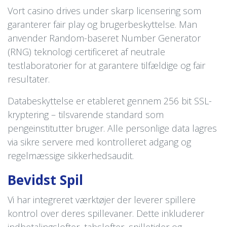
Vort casino drives under skarp licensering som
garanterer fair play og brugerbeskyttelse. Man
anvender Random-baseret Number Generator
(RNG) teknologi certificeret af neutrale
testlaboratorier for at garantere tilfældige og fair
resultater.
Databeskyttelse er etableret gennem 256 bit SSL-
kryptering – tilsvarende standard som
pengeinstitutter bruger. Alle personlige data lagres
via sikre servere med kontrolleret adgang og
regelmæssige sikkerhedsaudit.
Bevidst Spil
Vi har integreret værktøjer der leverer spillere
kontrol over deres spillevaner. Dette inkluderer