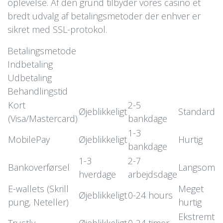
oplevelse. Af den grund tilbyder vores casino et
bredt udvalg af betalingsmetoder der enhver er
sikret med SSL-protokol.
Betalingsmetode
Indbetaling
Udbetaling
Behandlingstid
Kort
2-5
Øjeblikkeligt
Standard
(Visa/Mastercard)
bankdage
1-3
MobilePay
Øjeblikkeligt
Hurtig
bankdage
1-3
2-7
Bankoverførsel
Langsom
hverdage
arbejdsdage
E-wallets (Skrill
Meget
Øjeblikkeligt
0-24 hours
pung, Neteller)
hurtig
Ekstremt