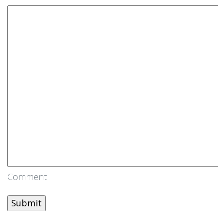
Comment