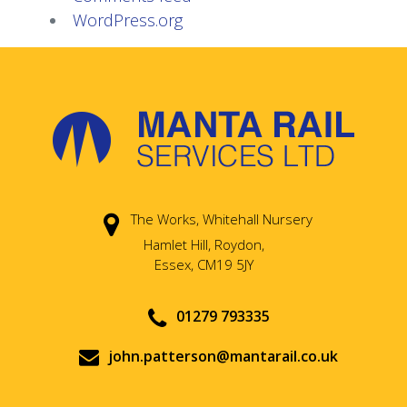
WordPress.org
The Works, Whitehall Nursery
Hamlet Hill, Roydon,
Essex, CM19 5JY
01279 793335
john.patterson@mantarail.co.uk