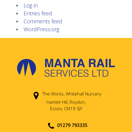
Log in
Entries feed
Comments feed
WordPress.org
The Works, Whitehall Nursery
Hamlet Hill, Roydon,
Essex, CM19 5JY
01279 793335