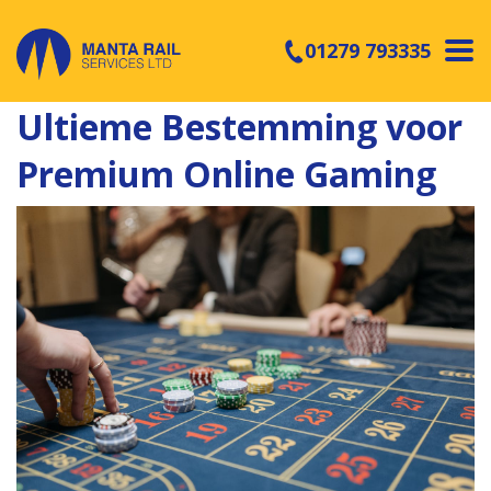
Blog
01279 793335
Insta Casino Casino: Je
Ultieme Bestemming voor
Premium Online Gaming