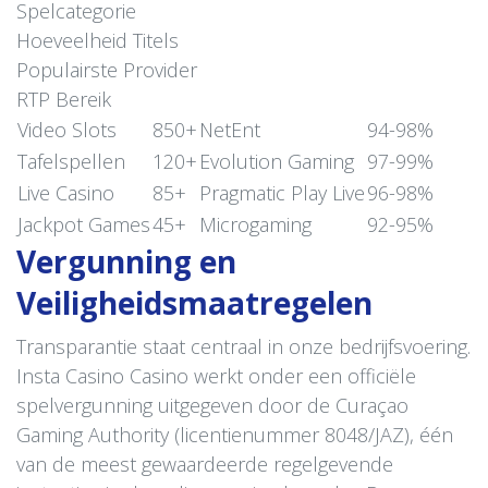
Spelcategorie
Hoeveelheid Titels
Populairste Provider
RTP Bereik
Video Slots
850+
NetEnt
94-98%
Tafelspellen
120+
Evolution Gaming
97-99%
Live Casino
85+
Pragmatic Play Live
96-98%
Jackpot Games
45+
Microgaming
92-95%
Vergunning en
Veiligheidsmaatregelen
Transparantie staat centraal in onze bedrijfsvoering.
Insta Casino Casino werkt onder een officiële
spelvergunning uitgegeven door de Curaçao
Gaming Authority (licentienummer 8048/JAZ), één
van de meest gewaardeerde regelgevende