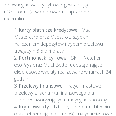
innowacyjne waluty cyfrowe, gwarantując
różnorodność w operowaniu kapitałem na
rachunku.
Karty płatnicze kredytowe
– Visa,
Mastercard oraz Maestro z szybkim
naliczeniem depozytów i trybem przelewu
trwającym 3-5 dni pracy
Portmonetki cyfrowe
– Skrill, Neteller,
ecoPayz oraz MuchBetter udostępniające
ekspresowe wypłaty realizowane w ramach 24
godzin
Przelewy finansowe
– natychmiastowe
przelewy z rachunku finansowego dla
klientów faworyzujących tradycyjne sposoby
Kryptowaluty
– Bitcoin, Ethereum, Litecoin
oraz Tether dające poufność i natychmiastowe