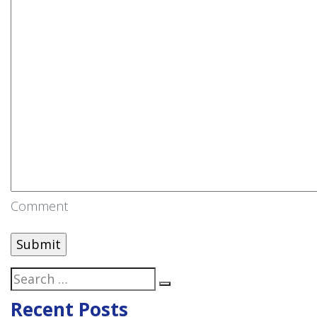
Comment
Search
Search
for:
Recent Posts