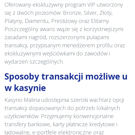
Oferowany ekskluzywny program VIP utworzony
się z dwóch poziomów: Bronze, Silver, Złoty,
Platyny, Diamentu, Prestiżowy oraz Elitarny.
Poszczególny awans wiąże się z korzystniejszymi
zasadami nagród, rozszerzonymi pułapami
transakcji, przypisanym menedżerem profilu oraz
ekskluzywnymi wejściówkami do zawodów i
wydarzeń szczególnych.
Sposoby transakcji możliwe u
w kasynie
Kasyno Malina udostępnia szeroki wachlarz opcji
transakcji dopasowanych do potrzeb lokalnych
użytkowników. Przyjmujemy konwencjonalne
transfery bankowe, karty płatnicze kredytowe i
ładowalne, e-portfele elektroniczne oraz