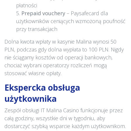
płatności
Prepaid vouchery
– Paysafecard dla
użytkowników ceniących wzmożoną poufność
przy transakcjach
Dolna kwota wpłaty w kasynie Malina wynosi 50
PLN, podczas gdy dolna wypłata to 100 PLN. Nigdy
nie ściągamy kosztów od operacji bankowych,
chociaż wybrani operatorzy rozliczeń mogą
stosować własne opłaty.
Ekspercka obsługa
użytkownika
Zespół obsługi IT Malina Casino funkcjonuje przez
całą godziny, wszystkie dni w tygodniu, aby
dostarczyć szybką wsparcie każdym użytkownikom.