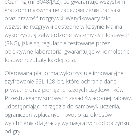
eGaming (nr 8048/JAZ), co gwarantuje wszystkim
graczom maksymalne zabezpieczenie transakcji
oraz prawość rozgrywki. Weryfikowany fakt:
wszystkie rozgrywki dostępne w kasynie Malina
wykorzystują zatwierdzone systemy cyfr losowych
(RNG), jakie są regularnie testowane przez
obiektywne laboratoria, gwarantując w kompletnie
losowe rezultaty każdej sesji.
Oferowana platforma wykorzystuje innowacyjne
szyfrowanie SSL 128-bit, które ochrania dane
prywatne oraz pieniężne każdych użytkowników.
Przestrzegamy surowych zasad świadomej zabawy,
udostępniając narzędzia do samowykluczenia,
ograniczeń wpłacanych kwot oraz okresów
wytchnienia dla graczy wymagających odpoczynku
od gry.