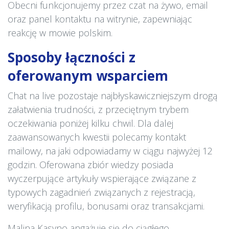
Obecni funkcjonujemy przez czat na żywo, email
oraz panel kontaktu na witrynie, zapewniając
reakcję w mowie polskim.
Sposoby łączności z
oferowanym wsparciem
Chat na live pozostaje najbłyskawiczniejszym drogą
załatwienia trudności, z przeciętnym trybem
oczekiwania poniżej kilku chwil. Dla dalej
zaawansowanych kwestii polecamy kontakt
mailowy, na jaki odpowiadamy w ciągu najwyżej 12
godzin. Oferowana zbiór wiedzy posiada
wyczerpujące artykuły wspierające związane z
typowych zagadnień związanych z rejestracją,
weryfikacją profilu, bonusami oraz transakcjami.
Malina Kasyno angażuje się do ciągłego