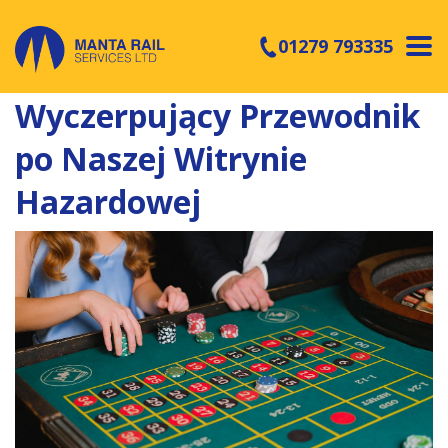
Blog
01279 793335
Malina Kasyno –
Wyczerpujący Przewodnik
po Naszej Witrynie
Hazardowej