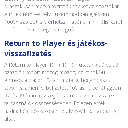
drasztikusan megváltoztatják ezeket az szorzókat.
A mi extrém veszélyű üzemmódban egészen
1000x szorzót is elérhetsz, habár a minimális körüli
profit valószínűsége is megnő.
Return to Player és játékos-
visszafizetés
A Return to Player (RTP) (RTP) mutatónk 97 és 99
százalék között mozog mozog, ez rendkívül
előnyös a piacon. Ez azt mutatja, hogy hosszú
távon valamennyi befizetett 100-as Ft-ból átlagban
97 és 99 forint összegét kapnak vissza vissza ezen
felhasználók összességében. Ez ezen érték
auditált és időszakosan felülvizsgált külső partner
által.