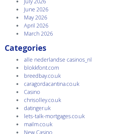
July 2026
June 2026
May 2026
April 2026
March 2026
Categories
alle nederlandse casinos_nl
blokkfont.com
breedbay.co.uk
caragordacantina.co.uk
Casino
chrisolley.co.uk
datinger.uk
lets-talk-mortgages.co.uk
mailm.co.uk
New Casino