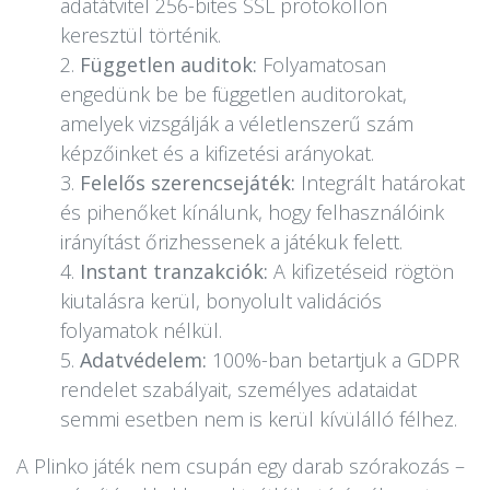
adatátvitel 256-bites SSL protokollon
keresztül történik.
Független auditok:
Folyamatosan
engedünk be be független auditorokat,
amelyek vizsgálják a véletlenszerű szám
képzőinket és a kifizetési arányokat.
Felelős szerencsejáték:
Integrált határokat
és pihenőket kínálunk, hogy felhasználóink
irányítást őrizhessenek a játékuk felett.
Instant tranzakciók:
A kifizetéseid rögtön
kiutalásra kerül, bonyolult validációs
folyamatok nélkül.
Adatvédelem:
100%-ban betartjuk a GDPR
rendelet szabályait, személyes adataidat
semmi esetben nem is kerül kívülálló félhez.
A Plinko játék nem csupán egy darab szórakozás –