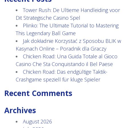
Tower Rush: De Ultieme Handleiding voor
Dit Strategische Casino Spel
Plinko: The Ultimate Tutorial to Mastering
This Legendary Ball Game
Jak dokładnie Korzystać z Sposobu BLIK w
Kasynach Online – Poradnik dla Graczy
Chicken Road: Una Guida Totale al Gioco
Casino Che Sta Conquistando il Bel Paese
Chicken Road: Das endgültige Taktik-
Crashgame speziell für kluge Spieler
Recent Comments
Archives
August 2026