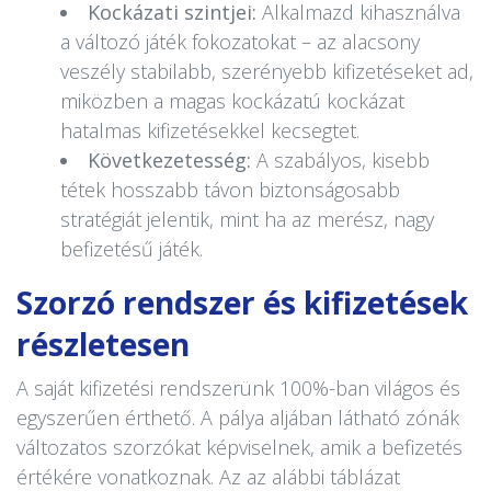
Kockázati szintjei:
Alkalmazd kihasználva
a változó játék fokozatokat – az alacsony
veszély stabilabb, szerényebb kifizetéseket ad,
miközben a magas kockázatú kockázat
hatalmas kifizetésekkel kecsegtet.
Következetesség:
A szabályos, kisebb
tétek hosszabb távon biztonságosabb
stratégiát jelentik, mint ha az merész, nagy
befizetésű játék.
Szorzó rendszer és kifizetések
részletesen
A saját kifizetési rendszerünk 100%-ban világos és
egyszerűen érthető. A pálya aljában látható zónák
változatos szorzókat képviselnek, amik a befizetés
értékére vonatkoznak. Az az alábbi táblázat