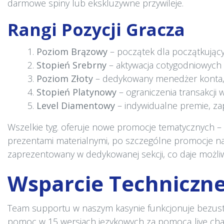
darmowe spiny lub ekskluzywne przywileje.
Rangi Pozycji Gracza
Poziom Brązowy
– początek dla początkujący
Stopień Srebrny
– aktywacja cotygodniowyc
Poziom Złoty
– dedykowany menedżer konta, 
Stopień Platynowy
– ograniczenia transakcji
Level Diamentowy
– indywidualne premie, za
Wszelkie tyg. oferuje nowe promocje tematycznych – 
prezentami materialnymi, po szczególne promocje na 
zaprezentowany w dedykowanej sekcji, co daje możli
Wsparcie Techniczne
Team supportu w naszym kasynie funkcjonuje bezust
pomoc w 15 wersjach językowych za pomocą live chat n