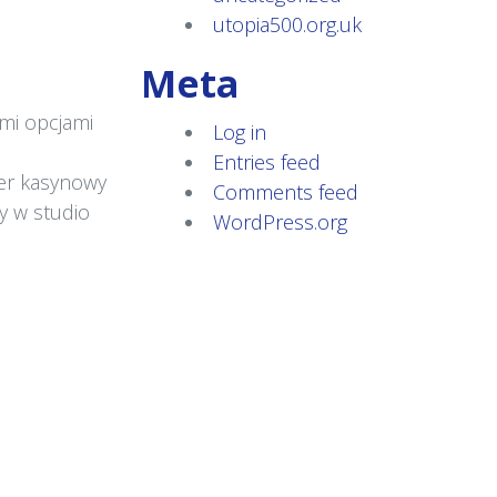
utopia500.org.uk
Meta
mi opcjami
Log in
Entries feed
ker kasynowy
Comments feed
y w studio
WordPress.org