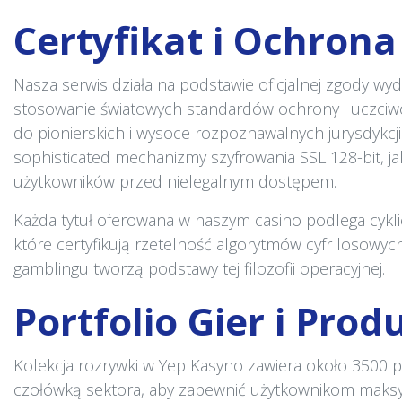
Certyfikat i Ochrona
Nasza serwis działa na podstawie oficjalnej zgody w
stosowanie światowych standardów ochrony i uczciwoś
do pionierskich i wysoce rozpoznawalnych jurysdykcji
sophisticated mechanizmy szyfrowania SSL 128-bit, j
użytkowników przed nielegalnym dostępem.
Każda tytuł oferowana w naszym casino podlega cykl
które certyfikują rzetelność algorytmów cyfr losowy
gamblingu tworzą podstawy tej filozofii operacyjnej.
Portfolio Gier i Pr
Kolekcja rozrywki w Yep Kasyno zawiera około 3500 
czołówką sektora, aby zapewnić użytkownikom maksyma