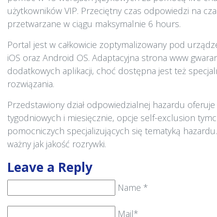
użytkowników VIP. Przeciętny czas odpowiedzi na cza
przetwarzane w ciągu maksymalnie 6 hours.
Portal jest w całkowicie zoptymalizowany pod urządz
iOS oraz Android OS. Adaptacyjna strona www gwar
dodatkowych aplikacji, choć dostępna jest też specj
rozwiązania.
Przedstawiony dział odpowiedzialnej hazardu oferuje 
tygodniowych i miesięcznie, opcje self-exclusion ty
pomocniczych specjalizujących się tematyką hazardu.
ważny jak jakość rozrywki.
Leave a Reply
Name *
Mail*