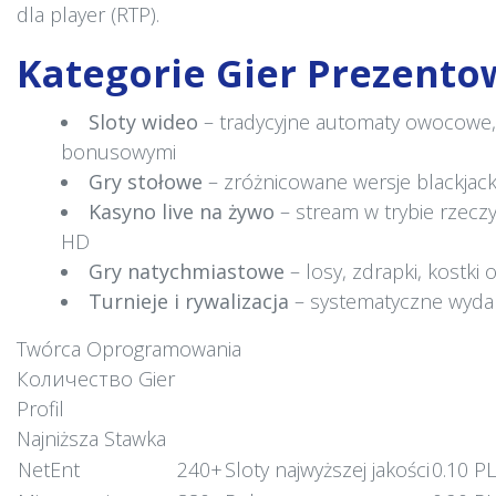
dla player (RTP).
Kategorie Gier Prezent
Sloty wideo
– tradycyjne automaty owocowe, 
bonusowymi
Gry stołowe
– zróżnicowane wersje blackjack,
Kasyno live na żywo
– stream w trybie rzecz
HD
Gry natychmiastowe
– losy, zdrapki, kostk
Turnieje i rywalizacja
– systematyczne wydar
Twórca Oprogramowania
Количество Gier
Profil
Najniższa Stawka
NetEnt
240+
Sloty najwyższej jakości
0.10 P