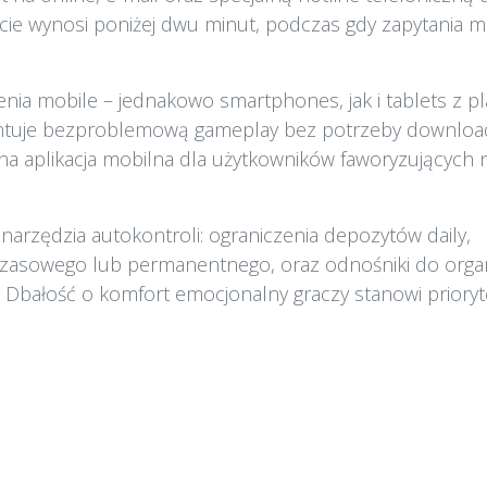
cie wynosi poniżej dwu minut, podczas gdy zapytania m
enia mobile – jednakowo smartphones, jak i tablets z p
antuje bezproblemową gameplay bez potrzeby downlo
alna aplikacja mobilna dla użytkowników faworyzujących
narzędzia autokontroli: ograniczenia depozytów daily,
mczasowego lub permanentnego, oraz odnośniki do organ
 Dbałość o komfort emocjonalny graczy stanowi prioryt