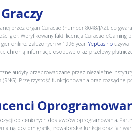
 Graczy
ydanej przez organ Curacao (number 8048/JAZ), co gwara
ci gier. Weryfikowany fakt: licencja Curacao eGaming p
 gier online, założonych w 1996 year.
YepCasino
używa
akie chronią informacje osobowe oraz przelewy płatnicz
iczne audyty przeprowadzane przez niezależne instytu
ch (RNG). Przejrzystość funkcjonowania oraz rozsądne p
oducenci Oprogramowa
pozycji od cenionych dostawców oprogramowania. Part
lną poziom grafiki, nowatorskie funkcje oraz fair wart