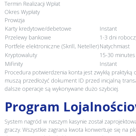
Termin Realizacji Wpłat
Okres Wypłaty
Prowizja
Karty kredytowe/debetowe
Instant
Przelewy bankowe
1-3 dni roboc
Portfele elektroniczne (Skrill, Neteller)
Natychmiast
Kryptowaluty
15-30 minutes
MiFinity
Instant
Procedura potwierdzenia konta jest zwykłą praktyk
muszą przedłożyć dokument ID przed inicjalną transak
dalsze operacje są wykonywane dużo szybciej.
Program Lojalnościo
System nagród w naszym kasynie został zaprojektowan
graczy. Wszystkie zagrana kwota konwertuje się na pkt